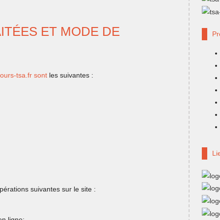
ITÉES ET MODE DE
Pr
urs-tsa.fr sont
les suivantes :
Li
érations suivantes sur le site :
n ligne;