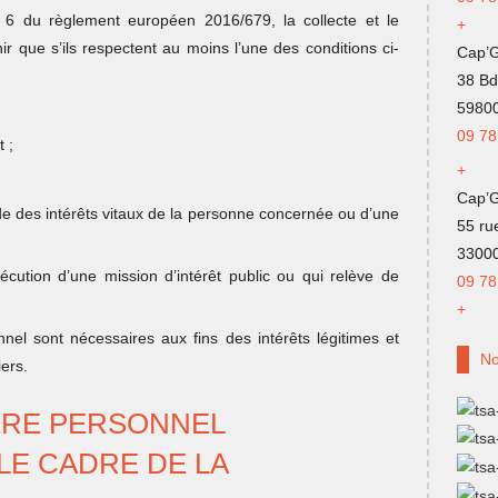
le 6 du règlement européen 2016/679, la collecte et le
+
r que s’ils respectent au moins l’une des conditions ci-
Cap’G
38 Bd
59800
09 78
 ;
+
Cap’
de des intérêts vitaux de la personne concernée ou d’une
55 ru
3300
xécution d’une mission d’intérêt public ou qui relève de
09 78
+
nel sont nécessaires aux fins des intérêts légitimes et
No
iers.
TÈRE PERSONNEL
LE CADRE DE LA