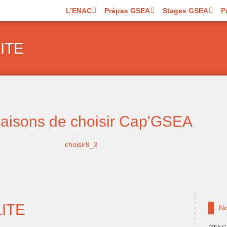
L’ENAC
Prépas GSEA
Stages GSEA
P
ITE
raisons de choisir Cap'GSEA
ITE
No