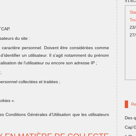
STAG
St
Tou
23/
XTCAP.
27
sateurs du site :
 à caractère personnel. Doivent être considérées comme
identifier un utilisateur. Il s’agit notamment du prénom
calisation de l’utilisateur ou encore son adresse IP ;
;
rsonnel collectées et traitées ;
ookies ».
Re
es Conditions Générales d’Utilisation que les utilisateurs
Des q
Cap’G