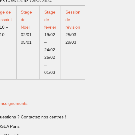
ES CONCOURS GSEA 23/24
age de
Stage
Stage
Session
ssaint
de
de
de
10 –
Noël
février
révision
/10
02/01 –
19/02
25/03 –
05/01
–
29/03
24/02
26/02
–
01/03
nseignements
uestions ? Contactez nos centres !
SEA Paris