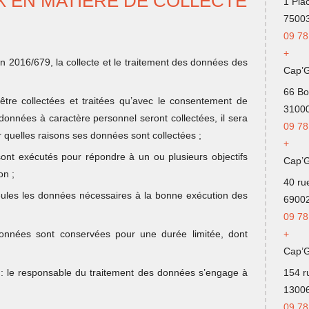
X EN MATIÈRE DE COLLECTE
1 Pla
75003
09 78
+
 2016/679, la collecte et le traitement des données des
Cap’
66 Bo
être collectées et traitées qu’avec le consentement de
31000
 données à caractère personnel seront collectées, il sera
09 78
ur quelles raisons ses données sont collectées ;
+
 sont exécutés pour répondre à un ou plusieurs objectifs
Cap’
on ;
40 ru
seules les données nécessaires à la bonne exécution des
69002
09
78
onnées sont conservées pour une durée limitée, dont
+
Cap’G
es : le responsable du traitement des données s’engage à
154 r
13006
09 78