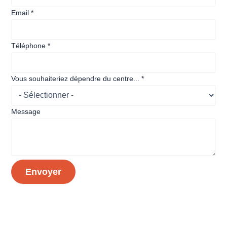
Email
*
Téléphone
*
Vous souhaiteriez dépendre du centre...
*
Date
Message
d'entrée
souhaiteriez
Envoyer