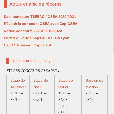
Actus et articles récents
Date concours TSEEAC / GSEA 2020-2021
Réussir le concours GSEA avec Cap’GSEA
Notice concours GSEA 2019-2020
Portes ouvertes Cap’GSEA / TSA Lyon
Cap’TSA devient Cap’GSEA
Notre calendrier de stages
STAGES CONCOURS GSEA 23/24
Stage de
Stage de
Stage de
Session de
Toussaint
Noël
février
révision
23/10 –
02/01 –
19/02 –
25/03 –
27/10
05/01
24/02
29/03
26/02 –
01/03