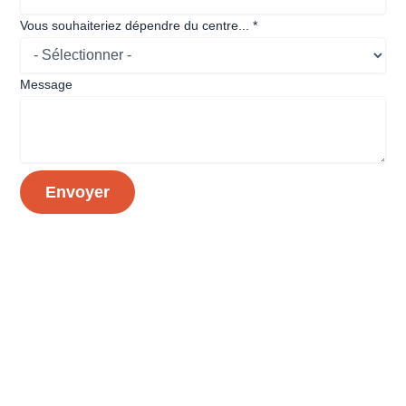
Vous souhaiteriez dépendre du centre...
*
Date
Message
souhaiteriez
Envoyer