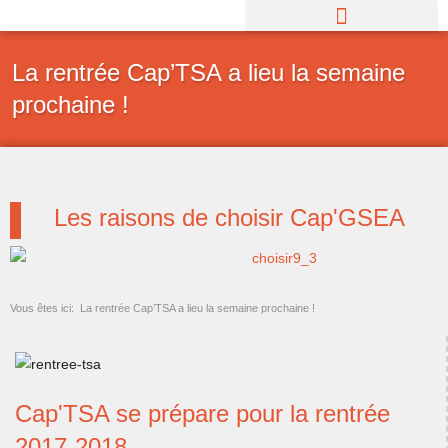
Aller
au
contenu
La rentrée Cap’TSA a lieu la semaine
prochaine !
Les raisons de choisir Cap'GSEA
Vous êtes ici:
La rentrée Cap’TSA a lieu la semaine prochaine !
Cap'TSA se prépare pour la rentrée
2017-2018