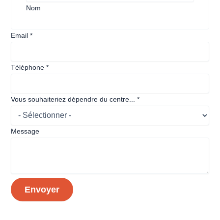
Nom
Date
Email
*
centre...
d'entrée
Téléphone
*
Vous souhaiteriez dépendre du centre...
*
Message
Envoyer