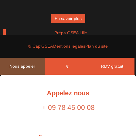
En savoir plus
Prépa GSEA Lille
© Cap'GSEA
Mentions légales
Plan du site
En savoir plus
Nous appeler
€
RDV gratuit
Prépa GSEA Paris
Appelez nous
En savoir plus
09 78 45 00 08