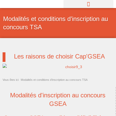
Aller
au
contenu
Modalités et conditions d’inscription au
concours TSA
Les raisons de choisir Cap'GSEA
Vous êtes ici:
Modalités et conditions d’inscription au concours TSA
Modalités d'inscription au concours
GSEA