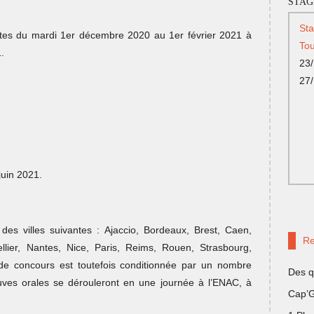
STAG
St
tes du mardi 1er décembre 2020 au 1er février 2021 à
Tou
.
23/
27
juin 2021.
es villes suivantes : Ajaccio, Bordeaux, Brest, Caen,
Re
ellier, Nantes, Nice, Paris, Reims, Rouen, Strasbourg,
de concours est toutefois conditionnée par un nombre
Des q
reuves orales se dérouleront en une journée à l’ENAC, à
Cap’G