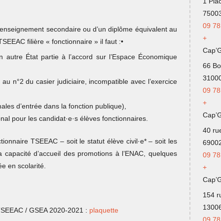
1 Pla
75003
09 78
’enseignement secondaire ou d’un diplôme équivalent au
+
EAC filière « fonctionnaire » il faut :•
Cap’
 autre État partie à l’accord sur l’Espace Économique
66 Bo
31000
au n°2 du casier judiciaire, incompatible avec l’exercice
09 78
+
les d’entrée dans la fonction publique),
Cap’
nal pour les candidat·e·s élèves fonctionnaires.
40 ru
tionnaire TSEEAC – soit le statut élève civil·e* – soit les
69002
a capacité d’accueil des promotions à l’ENAC, quelques
09
78
ée en scolarité.
+
Cap’G
154 r
13006
rs TSEEAC / GSEA 2020-2021 :
plaquette
09 78