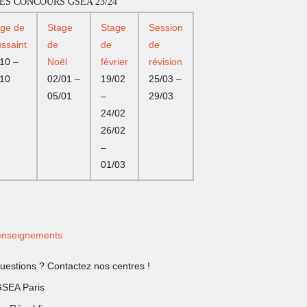
ES CONCOURS GSEA 23/24
age de
Stage
Stage
Session
ssaint
de
de
de
10 –
Noël
février
révision
/10
02/01 –
19/02
25/03 –
05/01
–
29/03
24/02
26/02
–
01/03
nseignements
uestions ? Contactez nos centres !
SEA Paris