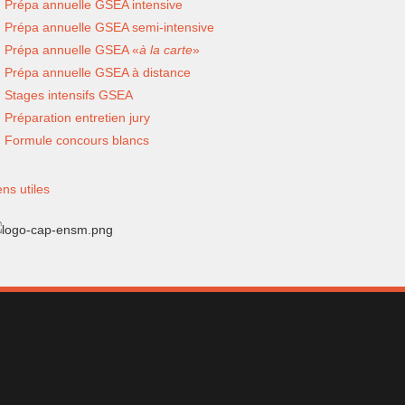
Prépa annuelle GSEA intensive
Prépa annuelle GSEA semi-intensive
Prépa annuelle GSEA «
à la carte
»
Prépa annuelle GSEA à distance
Stages intensifs GSEA
Préparation entretien jury
Formule concours blancs
ens utiles