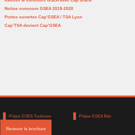
Notice concours GSEA 2019-2020
Portes ouvertes Cap’GSEA / TSA Lyon
Cap’TSA devient Cap’GSEA
Prépa GSEA Toulouse
Prépa GSEA Bdx
Recevoir la brochure