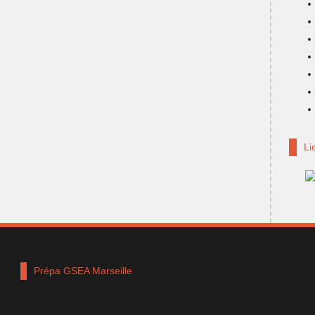
Li
Prépa GSEA Marseille