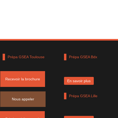
Prépa GSEA Toulouse
Prépa GSEA Bdx
Recevoir la brochure
En savoir plus
En savoir plus
Prépa GSEA Lyon
Prépa GSEA Lille
Nous appeler