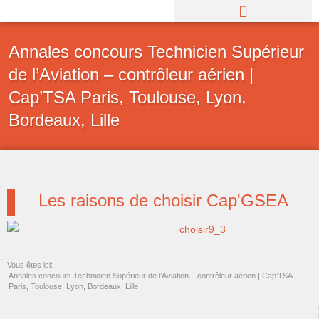
Aller
au
contenu
Annales concours Technicien Supérieur
de l’Aviation – contrôleur aérien |
Cap’TSA Paris, Toulouse, Lyon,
Bordeaux, Lille
Les raisons de choisir Cap'GSEA
Vous êtes ici:
Annales concours Technicien Supérieur de l’Aviation – contrôleur aérien | Cap’TSA
Paris, Toulouse, Lyon, Bordeaux, Lille