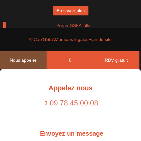
En savoir plus
Prépa GSEA Lille
© Cap'GSEA
Mentions légales
Plan du site
En savoir plus
Nous appeler
€
RDV gratuit
Prépa GSEA Paris
Appelez nous
En savoir plus
09 78 45 00 08
Envoyez un message