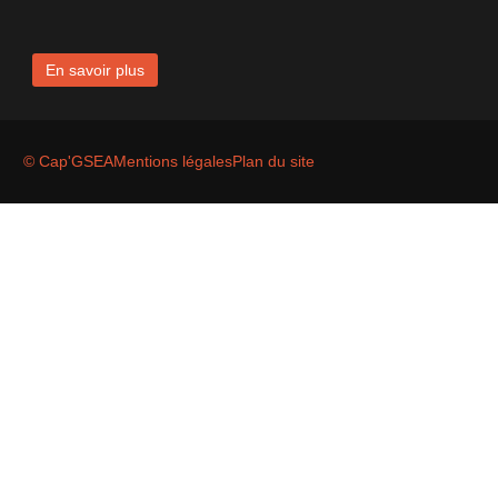
En savoir plus
© Cap'GSEA
Mentions légales
Plan du site
Appelez nous
09 78 45 00 08
Envoyez un message