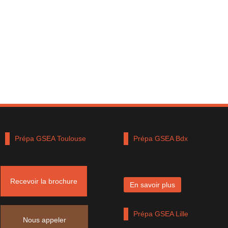
Prépa GSEA Toulouse
Prépa GSEA Bdx
Recevoir la brochure
En savoir plus
En savoir plus
Prépa GSEA Lyon
Prépa GSEA Lille
Nous appeler