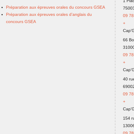
1 Pla
Préparation aux épreuves orales du concours GSEA
75003
Préparation aux épreuves orales d’anglais du
09 78
concours GSEA
+
Cap’
66 Bo
31000
09 78
+
Cap’
40 ru
69002
09
78
+
Cap’G
154 r
13006
09 78