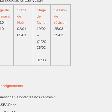
ES CONCOURS GSEA 23/24
age de
Stage
Stage
Session
ssaint
de
de
de
10 –
Noël
février
révision
/10
02/01 –
19/02
25/03 –
05/01
–
29/03
24/02
26/02
–
01/03
nseignements
uestions ? Contactez nos centres !
SEA Paris