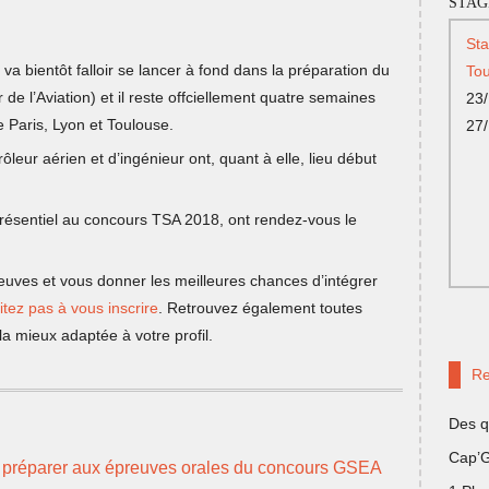
STAG
St
 va bientôt falloir se lancer à fond dans la préparation du
Tou
e l’Aviation) et il reste offciellement quatre semaines
23/
e Paris, Lyon et Toulouse.
27
ôleur aérien et d’ingénieur ont, quant à elle, lieu début
présentiel au concours TSA 2018, ont rendez-vous le
reuves et vous donner les meilleures chances d’intégrer
itez pas à vous inscrire
. Retrouvez également toutes
la mieux adaptée à votre profil.
Re
Des q
Cap’G
 préparer aux épreuves orales du concours GSEA