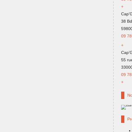
+
Cap’G
38 Bd
59800
09 78
+
Cap’
55 ru
3300
09 78
+
No
Pr