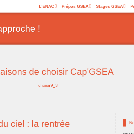
L’ENAC
Prépas GSEA
Stages GSEA
P
approche !
raisons de choisir Cap'GSEA
u ciel : la rentrée
No