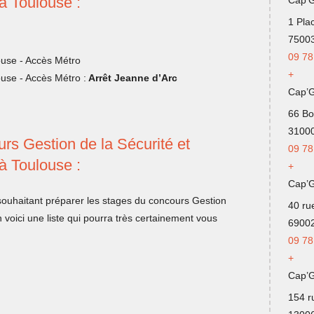
 Toulouse :
1 Pla
75003
09 78
+
:
Arrêt Jeanne d’Arc
Cap’
66 Bo
31000
rs Gestion de la Sécurité et
09 78
 Toulouse :
+
Cap’
 souhaitant préparer les stages du concours Gestion
40 ru
voici une liste qui pourra très certainement vous
69002
09
78
+
Cap’G
154 r