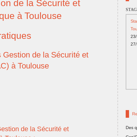
on de la Sécurité et
STAG
ique à Toulouse
St
Tou
ratiques
23/
27
Gestion de la Sécurité et
C) à Toulouse
Re
stion de la Sécurité et
Des q
Cap’G