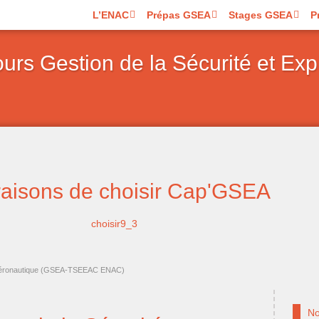
L’ENAC
Prépas GSEA
Stages GSEA
P
urs Gestion de la Sécurité et Exp
raisons de choisir Cap'GSEA
on Aéronautique (GSEA-TSEEAC ENAC)
No