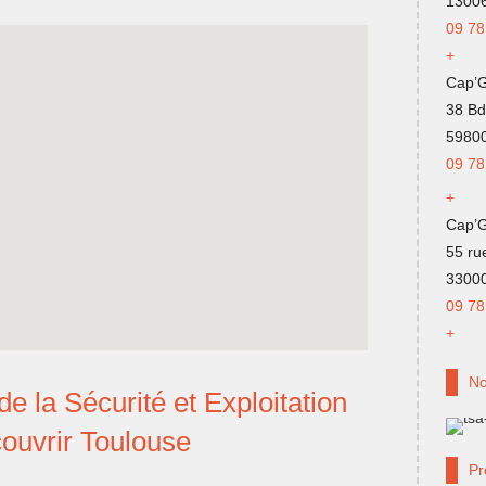
13006
09 78
+
Cap’G
38 Bd
59800
09 78
+
Cap’
55 ru
3300
09 78
+
No
e la Sécurité et Exploitation
uvrir Toulouse
Pr