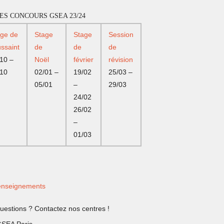
ES CONCOURS GSEA 23/24
age de
Stage
Stage
Session
ssaint
de
de
de
10 –
Noël
février
révision
/10
02/01 –
19/02
25/03 –
05/01
–
29/03
24/02
26/02
–
01/03
nseignements
uestions ? Contactez nos centres !
SEA Paris